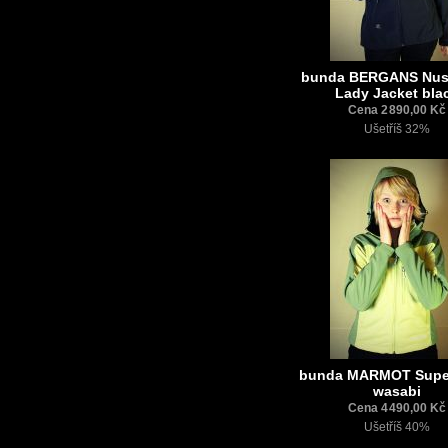
bunda BERGANS Nusfj
Lady Jacket bla
Cena 2 890,00 Kč
Ušetříš 32%
bunda MARMOT Super
wasabi
Cena 4 490,00 Kč
Ušetříš 40%