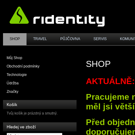
SHOP
TRAVEL
PŮJČOVNA
SERVIS
KOMUNI
Můj Shop
SHOP
Obchodní podmínky
Technologie
AKTUÁLNĚ:
Údržba
Značky
Pracujeme na
měl jsi větš
Košík
Tvůj košík je prázdný a smutný.
Před objed
Hledej ve zboží
doporučujem