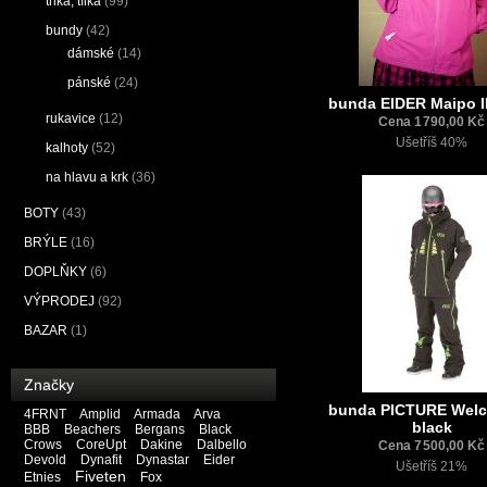
trika, tílka
(99)
bundy
(42)
dámské
(14)
pánské
(24)
bunda EIDER Maipo II
rukavice
(12)
Cena 1 790,00 Kč
Ušetříš 40%
kalhoty
(52)
na hlavu a krk
(36)
BOTY
(43)
BRÝLE
(16)
DOPLŇKY
(6)
VÝPRODEJ
(92)
BAZAR
(1)
Značky
bunda PICTURE Welc
4FRNT
Amplid
Armada
Arva
black
BBB
Beachers
Bergans
Black
Crows
CoreUpt
Dakine
Dalbello
Cena 7 500,00 Kč
Devold
Dynafit
Dynastar
Eider
Ušetříš 21%
Fiveten
Etnies
Fox