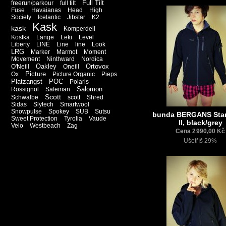
Full Tilt
freerun/parkour
full tilt
Fuse
Havaianas
Head
High
Society
Icelantic
Jibstar
K2
Kask
kask
Komperdell
Kostka
Lange
Leki
Level
Liberty
LINE
Line
line
Look
LRG
Marker
Marmot
Moment
Movement
Ninthward
Nordica
Oakley
Ortovox
O'Neill
Oneill
Picture
Ox
Picture Organic
Pieps
Platzangst
POC
Polaris
Salomon
Rossignol
Safeman
Scott
Schwalbe
scott
Shred
Sidas
Slytech
Smartwool
Snowpulse
Spokey
SUB
Sutsu
bunda BERGANS St
Sweet Protection
Tyrolia
Vaude
II, black/grey
Velo
Westbeach
Zag
Cena 2 990,00 Kč
Ušetříš 29%