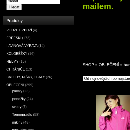
mailem.
Hledat
Produkty
POUŽITÉ ZBOŽÍ
(4)
FREESKI
(173)
LAVINOVÁ VÝBAVA
(14)
KOLOBĚŽKY
(16)
HELMY
(15)
SHOP
»
OBLEČENÍ
»
bu
CHRÁNIČE
(13)
BATOHY, TAŠKY, OBALY
(26)
OBLEČENÍ
(299)
plavky
(23)
ponožky
(24)
svetry
(7)
Termoprádlo
(58)
mikiny
(48)