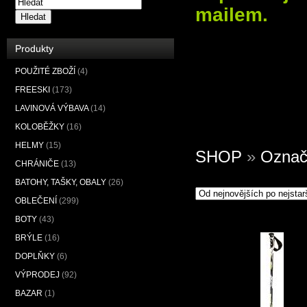
mailem.
Hledat
Produkty
POUŽITÉ ZBOŽÍ
(4)
FREESKI
(173)
LAVINOVÁ VÝBAVA
(14)
KOLOBĚŽKY
(16)
HELMY
(15)
SHOP
»
Označe
CHRÁNIČE
(13)
BATOHY, TAŠKY, OBALY
(26)
OBLEČENÍ
(299)
BOTY
(43)
BRÝLE
(16)
DOPLŇKY
(6)
VÝPRODEJ
(92)
BAZAR
(1)