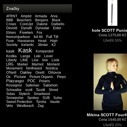
Značky
4FRNT
Amplid
Armada
Arva
BBB
Beachers
Bergans
Black
Crows
CoreUpt
Dakine
Dalbello
Devold
Dynafit
Dynastar
Eider
hole SCOTT Punis
Fiveten
Etnies
Fox
Cena 1 275,00 Kč
Full Tilt
freerun/parkour
full tilt
Ušetříš 50%
Fuse
Havaianas
Head
High
Society
Icelantic
Jibstar
K2
Kask
kask
Komperdell
Kostka
Lange
Leki
Level
Liberty
LINE
Line
line
Look
LRG
Marker
Marmot
Moment
Movement
Ninthward
Nordica
Oakley
Ortovox
O'Neill
Oneill
Picture
Ox
Picture Organic
Pieps
Platzangst
POC
Polaris
Salomon
Rossignol
Safeman
Scott
Schwalbe
scott
Shred
Sidas
Slytech
Smartwool
Snowpulse
Spokey
SUB
Sutsu
Sweet Protection
Tyrolia
Vaude
Velo
Westbeach
Zag
Mikina SCOTT Four4
Cena 1 640,00 Kč
Ušetříš 25%