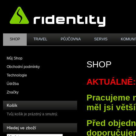
SHOP
TRAVEL
PŮJČOVNA
SERVIS
KOMUNI
Můj Shop
SHOP
Obchodní podmínky
Technologie
AKTUÁLNĚ:
Údržba
Značky
Pracujeme na
měl jsi větš
Košík
Tvůj košík je prázdný a smutný.
Před objed
Hledej ve zboží
doporučujem