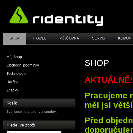
SHOP
TRAVEL
PŮJČOVNA
SERVIS
KOMUNI
Můj Shop
SHOP
Obchodní podmínky
Technologie
AKTUÁLNĚ:
Údržba
Značky
Pracujeme na
měl jsi větš
Košík
Tvůj košík je prázdný a smutný.
Před objed
Hledej ve zboží
doporučujem