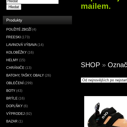
mailem.
Hledat
Produkty
POUŽITÉ ZBOŽÍ
(4)
FREESKI
(173)
LAVINOVÁ VÝBAVA
(14)
KOLOBĚŽKY
(16)
HELMY
(15)
SHOP
»
Označ
CHRÁNIČE
(13)
BATOHY, TAŠKY, OBALY
(26)
OBLEČENÍ
(299)
BOTY
(43)
BRÝLE
(16)
DOPLŇKY
(6)
VÝPRODEJ
(92)
BAZAR
(1)