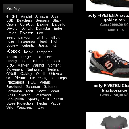
Značky
boty FIVETEN Anasaz
4FRNT
Amplid
Armada
Arva
golden tan
BBB
Beachers
Bergans
Black
Crows
CoreUpt
Dakine
Dalbello
Cena 2 990,00 Kč
Devold
Dynafit
Dynastar
Eider
Ušetříš 18%
Fiveten
Etnies
Fox
Full Tilt
freerun/parkour
full tilt
Fuse
Havaianas
Head
High
Society
Icelantic
Jibstar
K2
Kask
kask
Komperdell
Kostka
Lange
Leki
Level
Liberty
line
LINE
Line
Look
LRG
Marker
Marmot
Moment
Movement
Ninthward
Nordica
Oakley
Ortovox
O'Neill
Oneill
Picture
Ox
Picture Organic
Pieps
Platzangst
POC
Polaris
boty FIVETEN Cha
Salomon
Rossignol
Safeman
black/orange
Scott
Schwalbe
scott
Shred
Cena 2 750,00 Kč
Sidas
Slytech
Smartwool
Snowpulse
Spokey
SUB
Sutsu
Sweet Protection
Tyrolia
Vaude
Velo
Westbeach
Zag