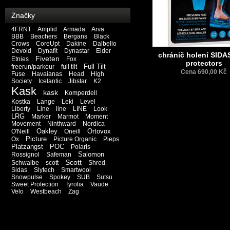
Značky
4FRNT
Amplid
Armada
Arva
BBB
Beachers
Bergans
Black
Crows
CoreUpt
Dakine
Dalbello
Devold
Dynafit
Dynastar
Eider
chránič holení SIDA
Fiveten
Etnies
Fox
protectors
Full Tilt
freerun/parkour
full tilt
Cena 690,00 Kč
Fuse
Havaianas
Head
High
Society
Icelantic
Jibstar
K2
Kask
kask
Komperdell
Kostka
Lange
Leki
Level
Liberty
Line
line
LINE
Look
LRG
Marker
Marmot
Moment
Movement
Ninthward
Nordica
Oakley
Ortovox
O'Neill
Oneill
Picture
Ox
Picture Organic
Pieps
Platzangst
POC
Polaris
Salomon
Rossignol
Safeman
Scott
Schwalbe
scott
Shred
Sidas
Slytech
Smartwool
Snowpulse
Spokey
SUB
Sutsu
Sweet Protection
Tyrolia
Vaude
Velo
Westbeach
Zag