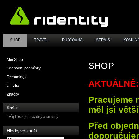
SHOP
TRAVEL
PŮJČOVNA
SERVIS
KOMUNI
Můj Shop
SHOP
Obchodní podmínky
Technologie
AKTUÁLNĚ:
Údržba
Značky
Pracujeme na
měl jsi větš
Košík
Tvůj košík je prázdný a smutný.
Před objed
Hledej ve zboží
doporučujem