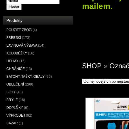
mailem.
Hledat
Produkty
POUŽITÉ ZBOŽÍ
(4)
FREESKI
(173)
LAVINOVÁ VÝBAVA
(14)
KOLOBĚŽKY
(16)
HELMY
(15)
SHOP
»
Označ
CHRÁNIČE
(13)
BATOHY, TAŠKY, OBALY
(26)
OBLEČENÍ
(299)
BOTY
(43)
BRÝLE
(16)
DOPLŇKY
(6)
VÝPRODEJ
(92)
BAZAR
(1)