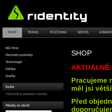
SHOP
TRAVEL
PŮJČOVNA
SERVIS
KOMUNI
Můj Shop
SHOP
Obchodní podmínky
Technologie
AKTUÁLNĚ:
Údržba
Značky
Pracujeme na
měl jsi větš
Košík
Tvůj košík je prázdný a smutný.
Před objed
Hledej ve zboží
doporučujem