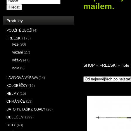
mailem.
Hledat
Produkty
POUŽITÉ ZBOŽÍ
(4)
FREESKI
(173)
lyže
(90)
vázání
(27)
lyžáky
(47)
SHOP
»
FREESKI
»
hole
hole
(9)
LAVINOVÁ VÝBAVA
(14)
KOLOBĚŽKY
(16)
HELMY
(15)
CHRÁNIČE
(13)
BATOHY, TAŠKY, OBALY
(26)
OBLEČENÍ
(299)
BOTY
(43)