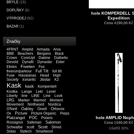
BRÝLE
(16)
DOPLŇKY
(6)
hole KOMPERDELL St
Expedition
VÝPRODEJ
(92)
Cena 4 290,00 Kč
BAZAR
(1)
Značky
4FRNT
Amplid
Armada
Arva
BBB
Beachers
Bergans
Black
Crows
CoreUpt
Dakine
Dalbello
Devold
Dynafit
Dynastar
Eider
Fiveten
Etnies
Fox
Full Tilt
freerun/parkour
full tilt
Fuse
Havaianas
Head
High
Society
Icelantic
Jibstar
K2
Kask
kask
Komperdell
Kostka
Lange
Leki
Level
Liberty
line
LINE
Line
Look
LRG
Marker
Marmot
Moment
Movement
Ninthward
Nordica
Oakley
Ortovox
O'Neill
Oneill
Picture
Ox
Picture Organic
Pieps
hole AMPLID Nop
Platzangst
POC
Polaris
Salomon
Rossignol
Safeman
Cena 1 040,00 Kč
Scott
Schwalbe
scott
Shred
Ušetříš 30%
Sidas
Slytech
Smartwool